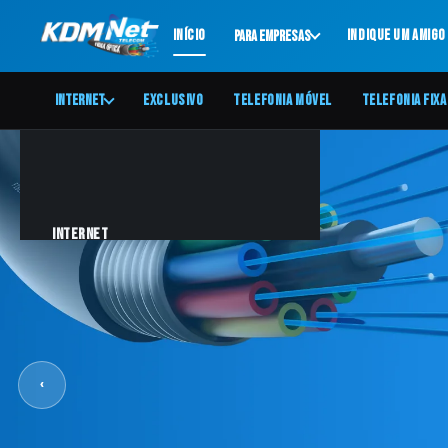
Início
Indique um amigo
Para Empresas
Internet
Exclusivo
Telefonia Móvel
Telefonia Fixa
Internet
Exclusivo
Telefonia Móvel
‹
Telefonia Fixa
Aplicativos