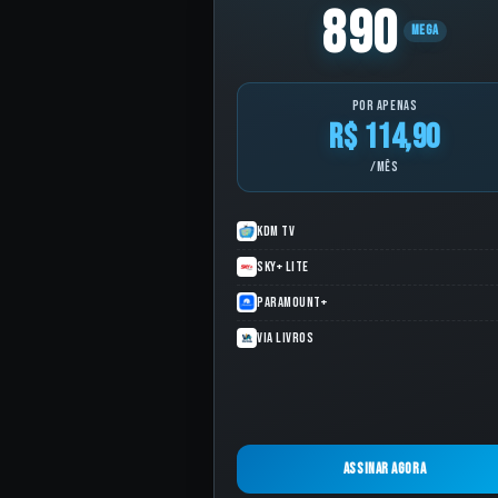
890
MEGA
por apenas
R$ 114,90
/mês
KDM TV
Sky+ Lite
Paramount+
Via Livros
Assinar agora