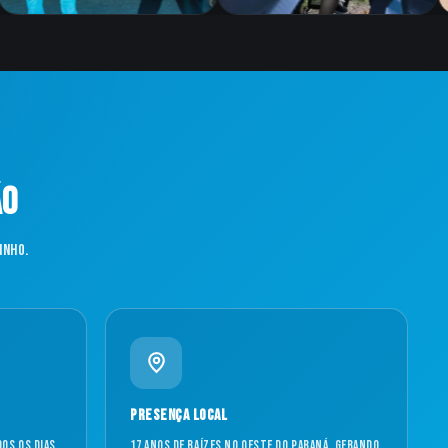
ão
inho.
Presença local
os os dias,
17 anos de raízes no oeste do Paraná, gerando