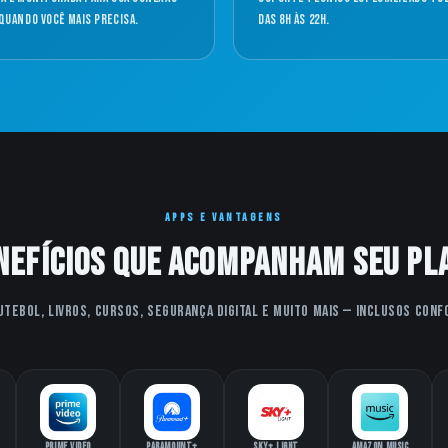
quando você mais precisa.
das 8h às 22h.
APPS E VANTAGENS
nefícios que acompanham seu pl
utebol, livros, cursos, segurança digital e muito mais — inclusos conf
Prime Video
Paramount+
Sky+ Light
Amazon Music