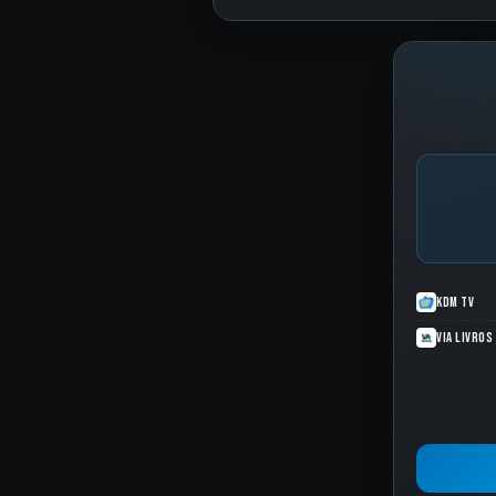
KDM TV
Via Livros