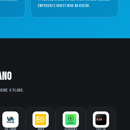
empregos e investindo na região.
ano
orme o plano.
Via Livros
Super
Kaspersky
ExitLag