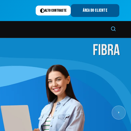
Alto contraste
Área do cliente
›