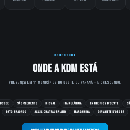
COBERTURA
Onde a KDM está
Presença em 11 municípios do oeste do Paraná — e crescendo.
bsede
São Clemente
Missal
Itaipulândia
Entre Rios D'Oeste
Sã
Pato Bragado
Assis Chateaubriand
Margarida
Diamante D'Oeste