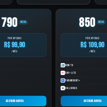
790
850
MEGA
MEGA
por apenas
por apenas
R$ 99,90
R$ 109,90
/mês
/mês
KDM TV
Sky+ Lite
Paramount+
Via Livros
Assinar agora
Assinar agora