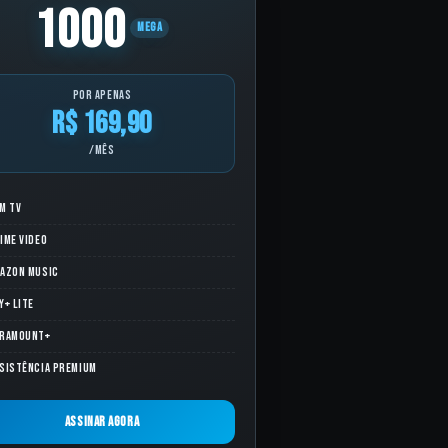
1000
MEGA
por apenas
R$ 169,90
/mês
M TV
ime Video
azon Music
y+ Lite
ramount+
sistência Premium
Assinar agora