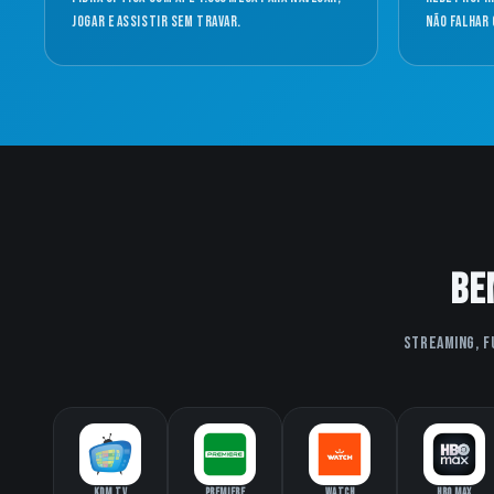
jogar e assistir sem travar.
não falhar 
Be
Streaming, f
KDM TV
Premiere
Watch
HBO Max