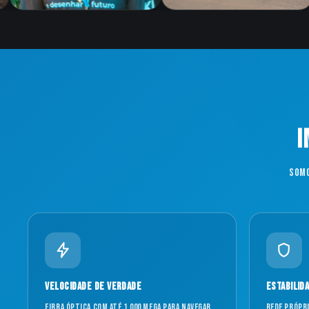
I
Somo
Velocidade de verdade
Estabilid
Fibra óptica com até 1.000 mega para navegar,
Rede própr