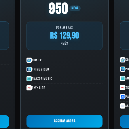
950
MEGA
por apenas
R$ 129,90
/mês
KD
KDM TV
Pr
Prime Video
Am
Amazon Music
Sk
Sky+ Lite
Pa
As
Assinar agora